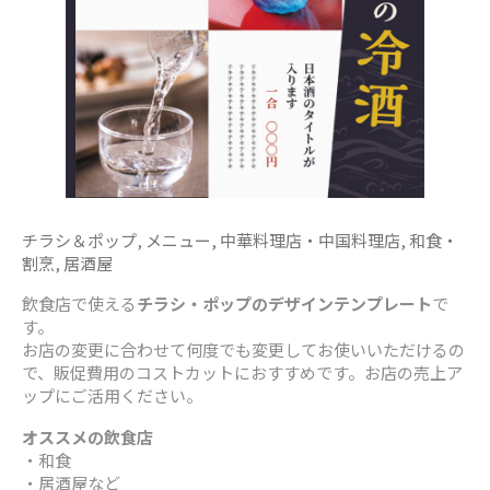
チラシ＆ポップ
,
メニュー
,
中華料理店・中国料理店
,
和食・
割烹
,
居酒屋
飲食店で使える
チラシ・ポップのデザインテンプレート
で
す。
お店の変更に合わせて何度でも変更してお使いいただけるの
で、販促費用のコストカットにおすすめです。お店の売上ア
ップにご活用ください。
オススメの飲食店
・和食
・居酒屋など