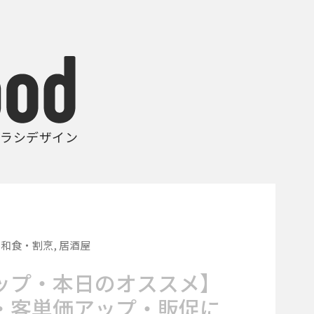
ラシデザイン
,
和食・割烹
,
居酒屋
ップ・本日のオススメ】
・客単価アップ・販促に