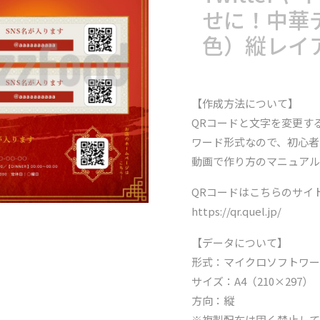
せに！中華
色）縦レイ
【作成方法について】
QRコードと文字を変更す
ワード形式なので、初心者
動画で作り方のマニュアル
QRコードはこちらのサイ
https://qr.quel.jp/
【データについて】
形式：マイクロソフトワ
サイズ：A4（210×297）
方向：縦
※複製配布は固く禁止して